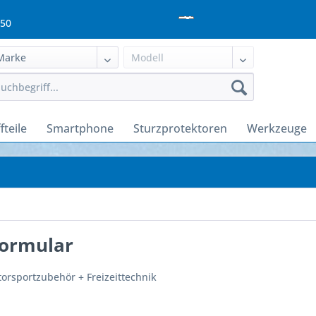
950
fteile
Smartphone
Sturzprotektoren
Werkzeuge
formular
rsportzubehör + Freizeittechnik