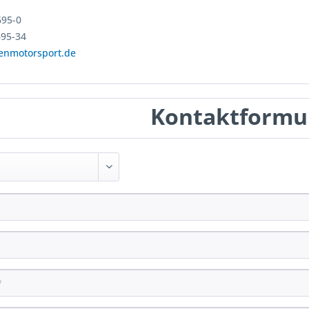
695-0
695-34
enmotorsport.de
Kontaktformu