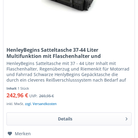
HenleyBegins Satteltasche 37-44 Liter
Multifunktion mit Flaschenhalter und
Regenüberzug
HenleyBegins Satteltasche mit 37 - 44 Liter Inhalt mit
Flaschenhalter, Regenüberzug und Riemenkit für Motorrad
und Fahrrad Schwarze HenlyBegins Gepäcktasche die
durch ein cleveres Reißverschlusssystem nach Bedarf auf
ein Volumen von...
Inhalt
1 Stück
242,96 €
UVP:
269,95 €
inkl. MwSt.
zzgl. Versandkosten
Details
Merken