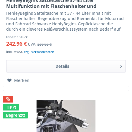
HenleyBegins Satteltasche 37-44 Liter
Multifunktion mit Flaschenhalter und
Regenüberzug
HenleyBegins Satteltasche mit 37 - 44 Liter Inhalt mit
Flaschenhalter, Regenüberzug und Riemenkit für Motorrad
und Fahrrad Schwarze HenlyBegins Gepäcktasche die
durch ein cleveres Reißverschlusssystem nach Bedarf auf
ein Volumen von...
Inhalt
1 Stück
242,96 €
UVP:
269,95 €
inkl. MwSt.
zzgl. Versandkosten
Details
Merken
TIPP!
Begrenzt!