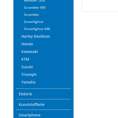
Monster 1200
Scrambler 400
Scrambler
Streetfighter
Streetfighter 848
Harley Davidson
Honda
Kawasaki
KTM
Suzuki
Triumph
Yamaha
Elektrik
Kunststoffteile
Smartphone