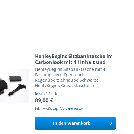
HenleyBegins Sitzbanktasche im
Carbonlook mit 4 l Inhalt und
Regenüberziehhaube
HenleyBegins Sitzbanktasche mit 4 l
Fassungsvermögen und
Regenüberziehhaube Schwarze
HenlyBegins Gepäcktasche in
ansprechendem Carbonlook - passt
Inhalt
1 Stück
farblich überall und beeindruckt durch
89,00 €
die hochwertige Optik! Der praktische
Allrounder der...
inkl. MwSt.
zzgl. Versandkosten
In den
Warenkorb