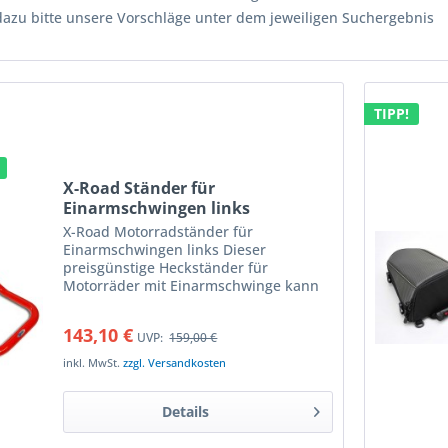
dazu bitte unsere Vorschläge unter dem jeweiligen Suchergebnis
TIPP!
X-Road Ständer für
Einarmschwingen links
X-Road Motorradständer für
Einarmschwingen links Dieser
preisgünstige Heckständer für
Motorräder mit Einarmschwinge kann
für verschiedene Modelle verwendet
werden Der Aufnahmebolzen hat 28,5
143,10 €
UVP:
159,00 €
mm Durchmesser und passt damit für
die meisten...
inkl. MwSt.
zzgl. Versandkosten
Details