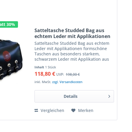
att 30%
Satteltasche Studded Bag aus
echtem Leder mit Applikationen
Satteltasche Studded Bag aus echtem
Leder mit Applikationen formschöne
Taschen aus besonders starkem,
schwarzem Leder mit Applikation aus
braunem Leder für einzigartige Optik
Inhalt
1 Stück
links oder rechts verwendbar mit
118,80 €
UVP:
198,00 €
universellen Lederriemen...
inkl. MwSt.
zzgl. Versandkosten
Details
Vergleichen
Merken