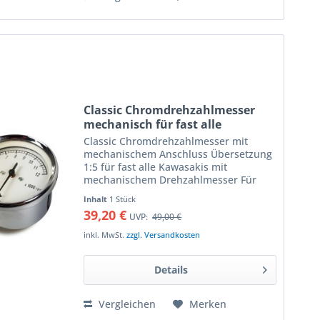
Classic Chromdrehzahlmesser
mechanisch für fast alle
Kawasakis
Classic Chromdrehzahlmesser mit
mechanischem Anschluss Übersetzung
1:5 für fast alle Kawasakis mit
mechanischem Drehzahlmesser Für
fast alle Kawasaki Motorradmodelle mit
Inhalt
1 Stück
mechanischem Drehzahlmesser
39,20 €
UVP:
49,00 €
verwendbar durch mitgelieferte...
inkl. MwSt.
zzgl. Versandkosten
Details
Vergleichen
Merken