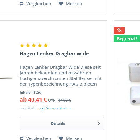
Vergleichen
Merken
Begrenzt!
Hagen Lenker Dragbar wide
Hagen Lenker Dragbar Wide Diese seit
Jahren bekannten und bewährten
hochglanzverchromten Stahllenker mit
der Typenbezeichnung HAG 3 bieten
folgende Vorteile: besonders
Inhalt
1 Stück
dickwandiges Stahlrohr und
ab 40,41 €
UVP:
44,90 €
hochwertiger Chrom in 25,4 mm
Durchmesser...
inkl. MwSt.
zzgl. Versandkosten
Details
Vergleichen
Merken