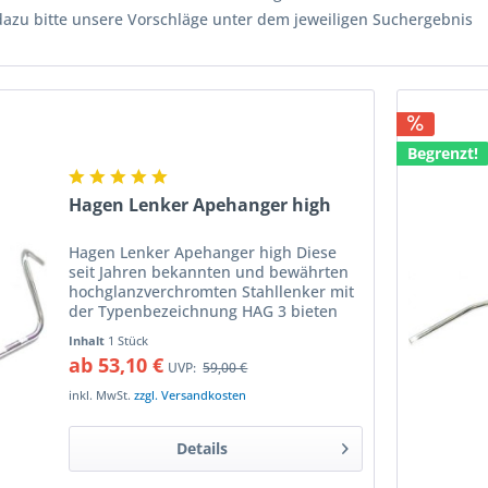
dazu bitte unsere Vorschläge unter dem jeweiligen Suchergebnis
Begrenzt!
Hagen Lenker Apehanger high
Hagen Lenker Apehanger high Diese
seit Jahren bekannten und bewährten
hochglanzverchromten Stahllenker mit
der Typenbezeichnung HAG 3 bieten
folgende Vorteile: besonders
Inhalt
1 Stück
dickwandiges Stahlrohr und
ab 53,10 €
UVP:
59,00 €
hochwertiger Chrom in 25,4 mm...
inkl. MwSt.
zzgl. Versandkosten
Details