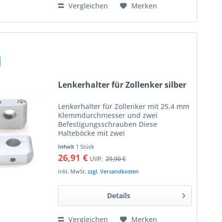
Vergleichen
Merken
Lenkerhalter für Zollenker silber
Lenkerhalter für Zollenker mit 25,4 mm
Klemmdurchmesser und zwei
Befestigungsschrauben Diese
Halteböcke mit zwei
Befestigungsschrauben lassen sich bei
Inhalt
1 Stück
fast allen Fahrzeugen auf die unteren
26,91 €
UVP:
29,90 €
Klemmhalbschalen montieren. Sie sind
auch für...
inkl. MwSt.
zzgl. Versandkosten
Details
Vergleichen
Merken