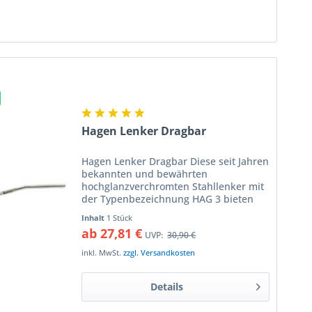
Hagen Lenker Dragbar
Hagen Lenker Dragbar Diese seit Jahren
bekannten und bewährten
hochglanzverchromten Stahllenker mit
der Typenbezeichnung HAG 3 bieten
folgende Vorteile: besonders
Inhalt
1 Stück
dickwandiges Stahlrohr und
ab 27,81 €
UVP:
30,90 €
hochwertiger Chrom in 25,4 mm
Durchmesser...
inkl. MwSt.
zzgl. Versandkosten
Details