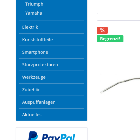
Triumph
Yamaha
Elektrik
Begrenzt!
Kunststoffteile
Smartphone
Sturzprotektoren
Werkzeuge
Zubehör
Auspuffanlagen
Aktuelles