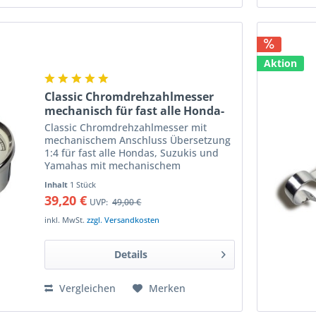
Aktion
Classic Chromdrehzahlmesser
mechanisch für fast alle Honda-
Suzuki- und Yamaha-Modelle
Classic Chromdrehzahlmesser mit
mechanischem Anschluss Übersetzung
1:4 für fast alle Hondas, Suzukis und
Yamahas mit mechanischem
Drehzahlmesser Für fast alle
Inhalt
1 Stück
Motorradmodelle mit mechanischem
39,20 €
UVP:
49,00 €
Drehzahlmesser verwendbar durch
mitgelieferte...
inkl. MwSt.
zzgl. Versandkosten
Details
Vergleichen
Merken