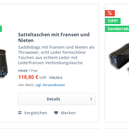
TIPP!
Sonderrab
Satteltaschen mit Fransen und
Nieten
Saddlebags mit Fransen und Nieten als
Throwover, echt Leder formschöne
Taschen aus echtem Leder mit
Lederfransen Verbindungslasche
ermöglicht es sie einfach über oder
Inhalt
1 Paar
unter die Sitzbank zu legen seitliche
118,80 €
UVP:
198,00 €
Befestigung ist mit...
inkl. MwSt.
zzgl. Versandkosten
Details
Vergleichen
Merken