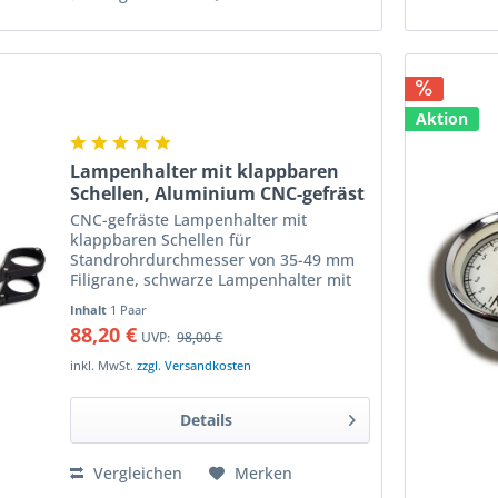
Aktion
Lampenhalter mit klappbaren
Schellen, Aluminium CNC-gefräst
CNC-gefräste Lampenhalter mit
klappbaren Schellen für
Standrohrdurchmesser von 35-49 mm
Filigrane, schwarze Lampenhalter mit
aufklappbaren Schellen - die
Inhalt
1 Paar
Gabelbrücke muss nicht mehr
88,20 €
UVP:
98,00 €
demontiert werden! Lampenhalter aus
hochfestem...
inkl. MwSt.
zzgl. Versandkosten
Details
Vergleichen
Merken