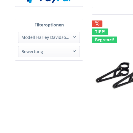
TIPP!
Modell Harley Davidson®
Begrenzt!
XLCH 883 900 1000
Bewertung
XLH 900 1000
& mehr
& mehr
& mehr
& mehr