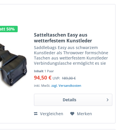
att 50%
Satteltaschen Easy aus
wetterfestem Kunstleder
Saddlebags Easy aus schwarzem
Kunstleder als Throwover formschöne
Taschen aus wetterfestem Kunstleder
Verbindungslasche ermöglicht es sie
einfach über oder unter die Sitzbank zu
Inhalt
1 Paar
legen Außenmaß ca. 36 x 28 x 13 cm
94,50 €
UVP:
189,00 €
nachgiebiges Material...
inkl. MwSt.
zzgl. Versandkosten
Details
Vergleichen
Merken