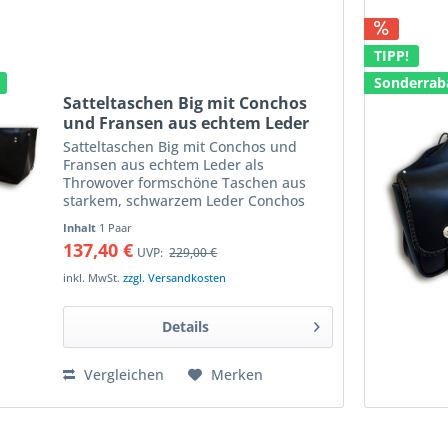
TIPP!
Sonderrab
Satteltaschen Big mit Conchos
und Fransen aus echtem Leder
Satteltaschen Big mit Conchos und
Fransen aus echtem Leder als
Throwover formschöne Taschen aus
starkem, schwarzem Leder Conchos
und Lederfransen verleihen eine
Inhalt
1 Paar
einzigartige Optik Verbindungslasche
137,40 €
UVP:
229,00 €
ermöglicht es sie einfach über oder...
inkl. MwSt.
zzgl. Versandkosten
Details
Vergleichen
Merken