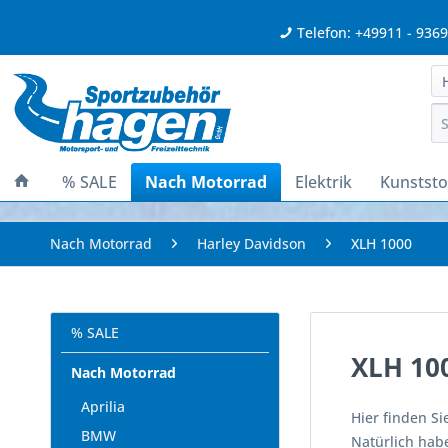
Telefon: +49911 - 936
% SALE
Nach Motorrad
Elektrik
Kunststof
Nach Motorrad
Harley Davidson
XLH 1000
% SALE
XLH 10
Nach Motorrad
Aprilia
Hier finden Si
BMW
Natürlich habe