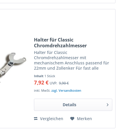
Halter für Classic
Chromdrehzahlmesser
Halter für Classic
Chromdrehzahlmesser mit
mechanischem Anschluss passend für
22mm und Zollenker Für fast alle
Motorradmodelle mit 22 mm oder 25,7
Inhalt
1 Stück
mm Rohrlenker verwendbar leicht zu
7,92 €
UVP:
9,90 €
montieren. Aufnahmeabstand der
Verschraubungen am...
inkl. MwSt.
zzgl. Versandkosten
Details
Vergleichen
Merken