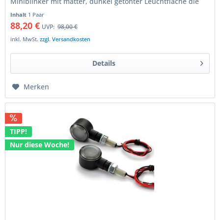
Miniblinker mit matter, dunkel getönter Leuchtfläche die
das helle LED-Licht gleichmässig...
Inhalt
1 Paar
88,20 €
UVP:
98,00 €
inkl. MwSt.
zzgl. Versandkosten
Details
Merken
TIPP!
Nur diese Woche!