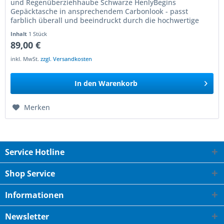
und Regenüberziehhaube Schwarze HenlyBegins
Gepäcktasche in ansprechendem Carbonlook - passt
farblich überall und beeindruckt durch die hochwertige
Optik! Der praktische Allrounder der...
Inhalt
1 Stück
89,00 €
inkl. MwSt.
zzgl. Versandkosten
In den
Warenkorb
Merken
Service Hotline
Shop Service
Informationen
Newsletter