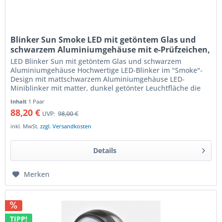
Blinker Sun Smoke LED mit getöntem Glas und
schwarzem Aluminiumgehäuse mit e-Prüfzeichen,
Paar
LED Blinker Sun mit getöntem Glas und schwarzem
Aluminiumgehäuse Hochwertige LED-Blinker im "Smoke"-
Design mit mattschwarzem Aluminiumgehäuse LED-
Miniblinker mit matter, dunkel getönter Leuchtfläche die
das helle LED-Licht gleichmässig...
Inhalt
1 Paar
88,20 €
UVP:
98,00 €
inkl. MwSt.
zzgl. Versandkosten
Details
Merken
TIPP!