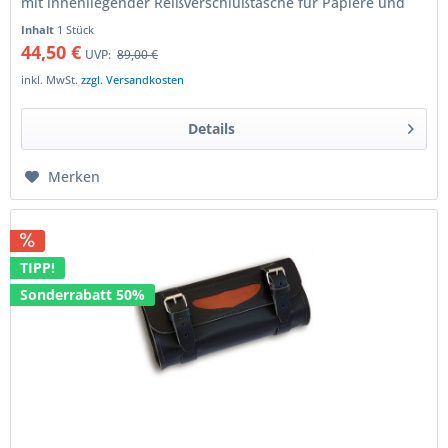
mit innenliegender Reißverschlußtasche für Papiere und
kleine Utensilien mit...
Inhalt
1 Stück
44,50 €
UVP:
89,00 €
inkl. MwSt.
zzgl. Versandkosten
Details
Merken
TIPP!
Sonderrabatt 50%