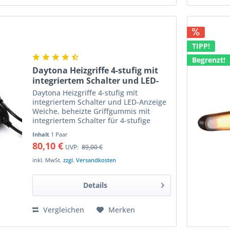
TIPP!
Begrenzt!
Daytona Heizgriffe 4-stufig mit
integriertem Schalter und LED-
Anzeige
Daytona Heizgriffe 4-stufig mit
integriertem Schalter und LED-Anzeige
Weiche, beheizte Griffgummis mit
integriertem Schalter für 4-stufige
Temperaturregelung Besonders griffige
Inhalt
1 Paar
Heizgriffe für Fahrzeuge mit 22 mm
80,10 €
UVP:
89,00 €
Lenkerdurchmesser mit in...
inkl. MwSt.
zzgl. Versandkosten
Details
Vergleichen
Merken