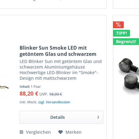
TIPP!
Begrenzt!
Blinker Sun Smoke LED mit
getöntem Glas und schwarzem
Aluminiumgehäuse mit e-
LED Blinker Sun mit getöntem Glas und
Prüfzeichen, Paar
schwarzem Aluminiumgehäuse
Hochwertige LED-Blinker im "Smoke"-
Design mit mattschwarzem
Aluminiumgehäuse LED-Miniblinker mit
Inhalt
1 Paar
matter, dunkel getönter Leuchtfläche
88,20 €
UVP:
98,00 €
die das helle LED-Licht gleichmässig...
inkl. MwSt.
zzgl. Versandkosten
Details
Vergleichen
Merken