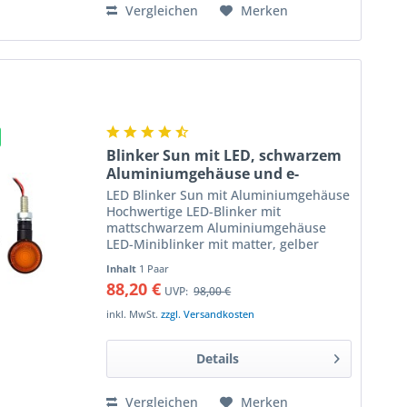
Vergleichen
Merken
Blinker Sun mit LED, schwarzem
Aluminiumgehäuse und e-
Prüfzeichen, Paar
LED Blinker Sun mit Aluminiumgehäuse
Hochwertige LED-Blinker mit
mattschwarzem Aluminiumgehäuse
LED-Miniblinker mit matter, gelber
Leuchtfläche die das helle LED-Licht
Inhalt
1 Paar
gleichmässig verteilt, kein heller Punkt
88,20 €
UVP:
98,00 €
durch die LED ist sichtbar....
inkl. MwSt.
zzgl. Versandkosten
Details
Vergleichen
Merken