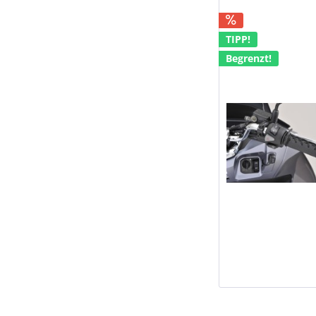
GSR 600
GSR 750
TIPP!
GSXR 600
Begrenzt!
GSXR 750
GSXR 1000
SV 650
TL 1000 S
V-Strom 1000