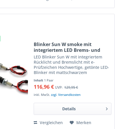
Blinker Sun W smoke mit
integriertem LED Brems- und
Rücklicht mit e-Prüfzeichen, Paar
LED Blinker Sun W mit integriertem
Rücklicht und Bremslicht mit e-
Prüfzeichen Hochwertige, getönte LED-
Blinker mit mattschwarzem
Aluminiumgehäuse die das Rücklicht
Inhalt
1 Paar
ersetzen LED-Miniblinker mit matter
116,96 €
UVP:
129,95 €
Leuchtfläche die das helle LED-Licht...
inkl. MwSt.
zzgl. Versandkosten
Details
Vergleichen
Merken