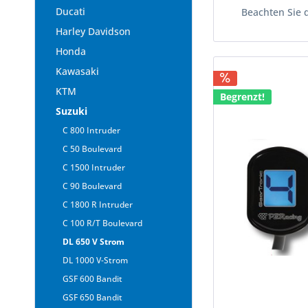
Ducati
Beachten Sie 
Harley Davidson
Honda
Kawasaki
KTM
Begrenzt!
Suzuki
C 800 Intruder
C 50 Boulevard
C 1500 Intruder
C 90 Boulevard
C 1800 R Intruder
C 100 R/T Boulevard
DL 650 V Strom
DL 1000 V-Strom
GSF 600 Bandit
GSF 650 Bandit