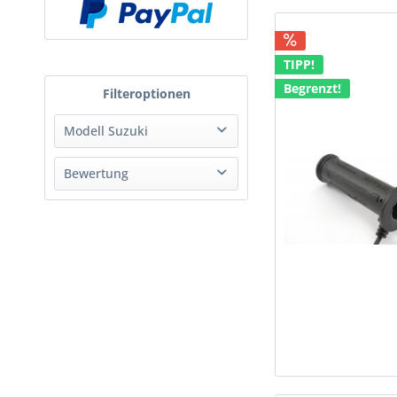
TIPP!
Begrenzt!
Modell Suzuki
Bewertung
& mehr
B-King
& mehr
DL 650 V Strom
& mehr
& mehr
DL 1000 V-Strom
Gladius 650
GSF 600 Bandit
GSF 650 Bandit
GSF 1200 Bandit
GSF 1250 Bandit