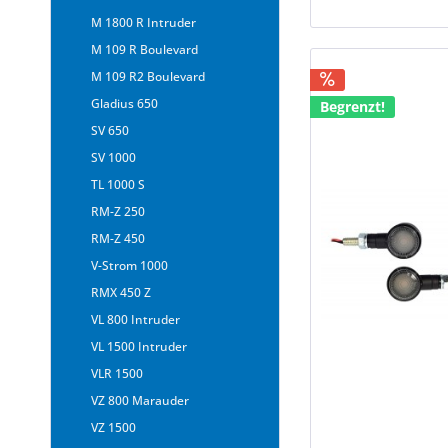
M 1800 R Intruder
M 109 R Boulevard
M 109 R2 Boulevard
Gladius 650
Begrenzt!
SV 650
SV 1000
TL 1000 S
RM-Z 250
RM-Z 450
V-Strom 1000
RMX 450 Z
VL 800 Intruder
VL 1500 Intruder
VLR 1500
VZ 800 Marauder
VZ 1500