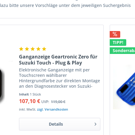
dazu bitte unsere Vorschläge unter dem jeweiligen Suchergebnis
TIPP!
Sonderrab
Ganganzeige Geartronic Zero für
Suzuki Touch - Plug & Play
Elektronische Ganganzeige mit per
Touchscreen wählbarer
Hintergrundfarbe zur direkten Montage
an den Diagnosestecker von Suzuki-
Modellen Einfachste Installation wird
Inhalt
1 Stück
durch das direkte Anstecken an den
107,10 €
UVP:
119,00 €
Diagnosestecker des Motorrades...
inkl. MwSt.
zzgl. Versandkosten
Details