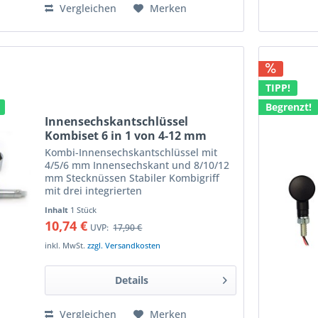
Vergleichen
Merken
TIPP!
Begrenzt!
Innensechskantschlüssel
Kombiset 6 in 1 von 4-12 mm
Kombi-Innensechskantschlüssel mit
4/5/6 mm Innensechskant und 8/10/12
mm Stecknüssen Stabiler Kombigriff
mit drei integrierten
Sechkantschlüsseln und drei
Inhalt
1 Stück
Stecknussaufsätzen stabile
10,74 €
UVP:
17,90 €
Ausführung, die ideale Ergänzung für
das Bordwerkzeug...
inkl. MwSt.
zzgl. Versandkosten
Details
Vergleichen
Merken