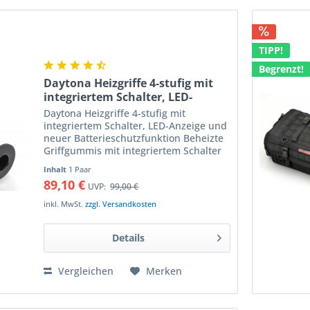
TIPP!
Begrenzt!
Daytona Heizgriffe 4-stufig mit
integriertem Schalter, LED-
Anzeige und
Daytona Heizgriffe 4-stufig mit
Batterieschutzfunktion
integriertem Schalter, LED-Anzeige und
neuer Batterieschutzfunktion Beheizte
Griffgummis mit integriertem Schalter
für 4-stufige Temperaturregelung und
Inhalt
1 Paar
Überlastungssschutz der Batterie
89,10 €
UVP:
99,00 €
Weiche Heizgriffe...
inkl. MwSt.
zzgl. Versandkosten
Details
Vergleichen
Merken