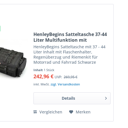
HenleyBegins Satteltasche 37-44
Liter Multifunktion mit
Flaschenhalter und
HenleyBegins Satteltasche mit 37 - 44
Regenüberzug
Liter Inhalt mit Flaschenhalter,
Regenüberzug und Riemenkit für
Motorrad und Fahrrad Schwarze
HenlyBegins Gepäcktasche die durch
Inhalt
1 Stück
ein cleveres Reißverschlusssystem nach
242,96 €
UVP:
269,95 €
Bedarf auf ein Volumen von...
inkl. MwSt.
zzgl. Versandkosten
Details
Vergleichen
Merken