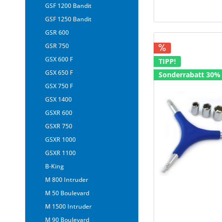
GSF 1200 Bandit
GSF 1250 Bandit
GSR 600
GSR 750
GSX 600 F
TIPP!
GSX 650 F
Sonderrabatt 30%
GSX 750 F
GSX 1400
GSXR 600
GSXR 750
GSXR 1000
GSXR 1100
B-King
M 800 Intruder
M 50 Boulevard
M 1500 Intruder
M 90 Boulevard