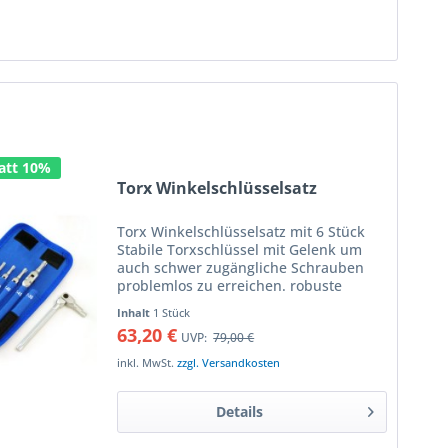
att 10%
Torx Winkelschlüsselsatz
Torx Winkelschlüsselsatz mit 6 Stück
Stabile Torxschlüssel mit Gelenk um
auch schwer zugängliche Schrauben
problemlos zu erreichen. robuste
Ausführung, ermöglicht auch den
Inhalt
1 Stück
Einsatz bei schweren Fällen das
63,20 €
UVP:
79,00 €
schmale Etui ist leicht unter der...
inkl. MwSt.
zzgl. Versandkosten
Details