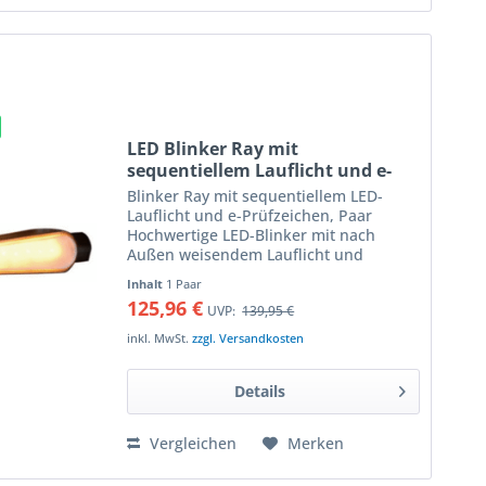
LED Blinker Ray mit
sequentiellem Lauflicht und e-
Prüfzeichen, Paar
Blinker Ray mit sequentiellem LED-
Lauflicht und e-Prüfzeichen, Paar
Hochwertige LED-Blinker mit nach
Außen weisendem Lauflicht und
mattschwarzem Aluminiumgehäuse
Inhalt
1 Paar
LED-Miniblinker mit matter, grauer
125,96 €
UVP:
139,95 €
Leuchtfläche welche das helle LED-
Licht...
inkl. MwSt.
zzgl. Versandkosten
Details
Vergleichen
Merken