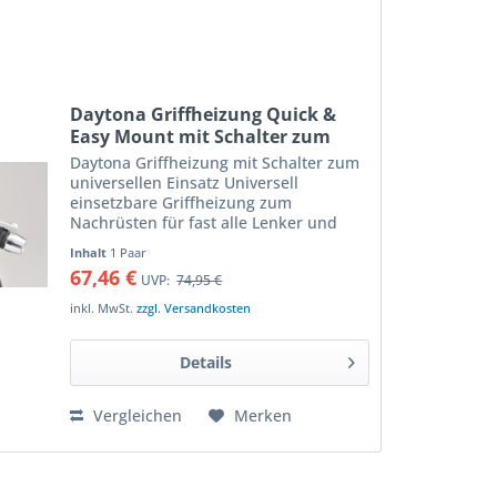
Daytona Griffheizung Quick &
Easy Mount mit Schalter zum
universellen Einsatz
Daytona Griffheizung mit Schalter zum
universellen Einsatz Universell
einsetzbare Griffheizung zum
Nachrüsten für fast alle Lenker und
Griffdurchmesser Die Heizelemente
Inhalt
1 Paar
werden um die originalen Griffgummis
67,46 €
UVP:
74,95 €
gelegt und mit dem beiliegenden...
inkl. MwSt.
zzgl. Versandkosten
Details
Vergleichen
Merken