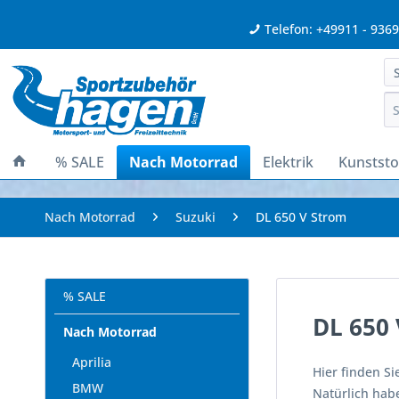
Telefon: +49911 - 936
% SALE
Nach Motorrad
Elektrik
Kunststof
Nach Motorrad
Suzuki
DL 650 V Strom
% SALE
DL 650
Nach Motorrad
Aprilia
Hier finden Si
BMW
Natürlich habe