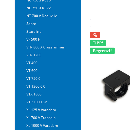
NC 750 S RC70
NC 750 X RC72
NT 700 V Deauville
Sabre
Stateline
VF 500 F
TIPP!
VFR 800 X Crossrunner
Begrenzt!
VFR 1200
VT 400
VT 600
VT 750 C
VT 1300 CX
VTX 1800
VTR 1000 SP
XL 125 V Varadero
XL 700 V Transalp
XL 1000 V Varadero