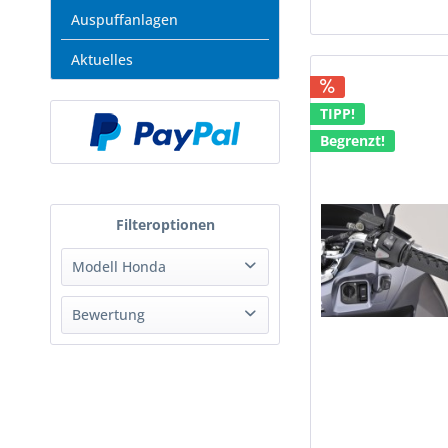
Auspuffanlagen
Aktuelles
TIPP!
Begrenzt!
Modell Honda
Bewertung
& mehr
CB250F
& mehr
CB300F
& mehr
& mehr
CB400 SF/SB