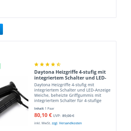
Daytona Heizgriffe 4-stufig mit
integriertem Schalter und LED-
Anzeige
Daytona Heizgriffe 4-stufig mit
integriertem Schalter und LED-Anzeige
Weiche, beheizte Griffgummis mit
integriertem Schalter für 4-stufige
Temperaturregelung Besonders griffige
Inhalt
1 Paar
Heizgriffe für Fahrzeuge mit 22 mm
80,10 €
UVP:
89,00 €
Lenkerdurchmesser mit in...
inkl. MwSt.
zzgl. Versandkosten