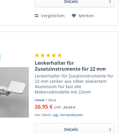
Details
Vergleichen
Merken
Lenkerhalter für
Zusatzinstrumente für 22 mm
Lenker silber Aluminium
Lenkerhalter für Zusatzinstrumente für
22 mm Lenker aus silber eloxiertem
Aluminium Für fast alle
Motorradmodelle mit 22mm
Lenkerdurchmesser (7/8") geeignet
Inhalt
1 Stück
leicht zu montieren. in verschiedenen
26,95 €
UVP:
29,94 €
Ebenen verstellbar Aufnahmefläche 40
x 40...
inkl. MwSt.
zzgl. Versandkosten
Details