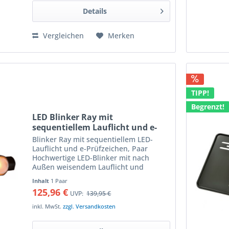
Details
Vergleichen
Merken
TIPP!
Begrenzt!
LED Blinker Ray mit
sequentiellem Lauflicht und e-
Prüfzeichen, Paar
Blinker Ray mit sequentiellem LED-
Lauflicht und e-Prüfzeichen, Paar
Hochwertige LED-Blinker mit nach
Außen weisendem Lauflicht und
mattschwarzem Aluminiumgehäuse
Inhalt
1 Paar
LED-Miniblinker mit matter, grauer
125,96 €
UVP:
139,95 €
Leuchtfläche welche das helle LED-
Licht...
inkl. MwSt.
zzgl. Versandkosten