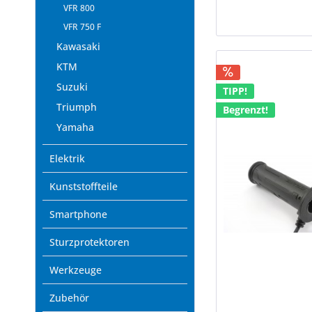
VFR 800
VFR 750 F
Kawasaki
KTM
Suzuki
TIPP!
Triumph
Begrenzt!
Yamaha
Elektrik
Kunststoffteile
Smartphone
Sturzprotektoren
Werkzeuge
Zubehör