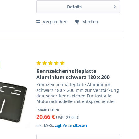
Details
Vergleichen
Merken
Kennzeichenhalteplatte
Aluminium schwarz 180 x 200
mm
Kennzeichenhalteplatte Aluminium
schwarz 180 x 200 mm zur Verstärkung
deutscher Kennzeichen Für fast alle
Motorradmodelle mit entsprechender
Nummernschildgröße geeignet leicht
Inhalt
1 Stück
zu montieren vorgebohrte Aufnahmen
20,66 €
UVP:
22,95 €
für die...
inkl. MwSt.
zzgl. Versandkosten