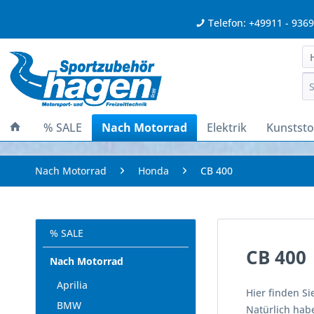
Telefon: +49911 - 936
% SALE
Nach Motorrad
Elektrik
Kunststof
Nach Motorrad
Honda
CB 400
% SALE
CB 400
Nach Motorrad
Aprilia
Hier finden Si
BMW
Natürlich habe