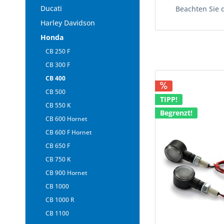
Ducati
Beachten Sie 
Harley Davidson
Honda
CB 250 F
CB 300 F
CB 400
CB 500
TIPP!
CB 550 K
Begrenzt!
CB 600 Hornet
CB 600 F Hornet
CB 650 F
CB 750 K
CB 900 Hornet
CB 1000
CB 1000 R
CB 1100