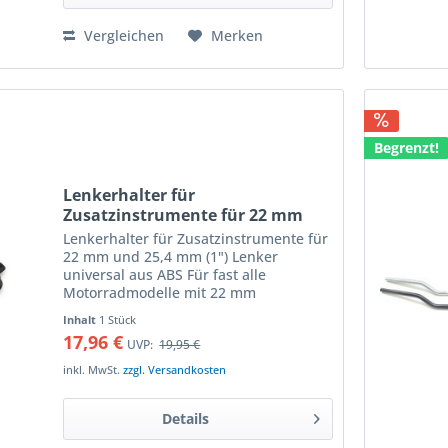
Vergleichen
Merken
Begrenzt!
Lenkerhalter für
Zusatzinstrumente für 22 mm
und 25,4 mm (1") Lenker
Lenkerhalter für Zusatzinstrumente für
universal aus ABS
22 mm und 25,4 mm (1") Lenker
universal aus ABS Für fast alle
Motorradmodelle mit 22 mm
Lenkerdurchmesser (7/8") und 25,4 mm
Inhalt
1 Stück
(1") geeignet leicht zu montieren. durch
17,96 €
UVP:
19,95 €
drehen am Lenker verstellbar...
inkl. MwSt.
zzgl. Versandkosten
Details