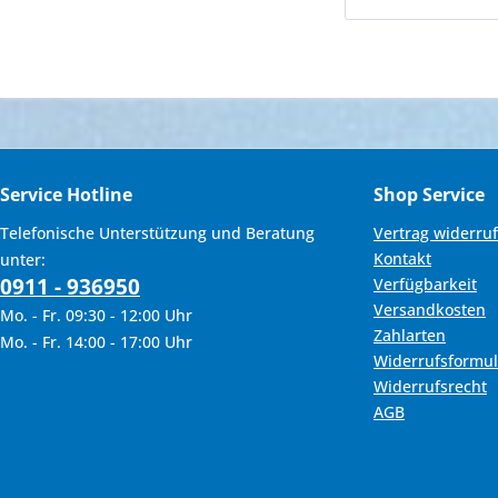
CB400X/F
CB500X/F
CB 600 Hornet
CB600F Hornet
CB650F
CB 900 Hornet
CB 1000 R
Service Hotline
Shop Service
CB1000R
Telefonische Unterstützung und Beratung
Vertrag widerru
CB1100
Kontakt
unter:
CB 1300
0911 - 936950
Verfügbarkeit
CB1300 S/F
Versandkosten
Mo. - Fr. 09:30 - 12:00 Uhr
CBF 500
Zahlarten
Mo. - Fr. 14:00 - 17:00 Uhr
CBF 600
Widerrufsformul
CBF600
Widerrufsrecht
CBF 1000
AGB
CBF1000 F/FA
CBR 125
CBR250R