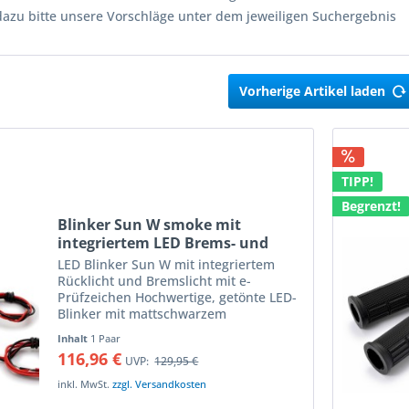
dazu bitte unsere Vorschläge unter dem jeweiligen Suchergebnis
Vorherige Artikel laden
TIPP!
Begrenzt!
Blinker Sun W smoke mit
integriertem LED Brems- und
Rücklicht mit e-Prüfzeichen, Paar
LED Blinker Sun W mit integriertem
Rücklicht und Bremslicht mit e-
Prüfzeichen Hochwertige, getönte LED-
Blinker mit mattschwarzem
Aluminiumgehäuse die das Rücklicht
Inhalt
1 Paar
ersetzen LED-Miniblinker mit matter
116,96 €
UVP:
129,95 €
Leuchtfläche die das helle LED-Licht...
inkl. MwSt.
zzgl. Versandkosten