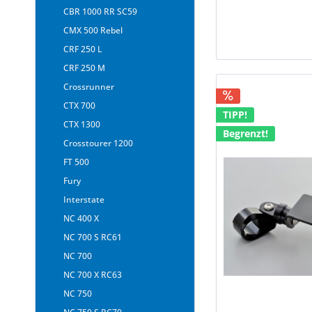
CBR 1000 RR SC59
CMX 500 Rebel
CRF 250 L
CRF 250 M
Crossrunner
CTX 700
TIPP!
CTX 1300
Begrenzt!
Crosstourer 1200
FT 500
Fury
Interstate
NC 400 X
NC 700 S RC61
NC 700
NC 700 X RC63
NC 750