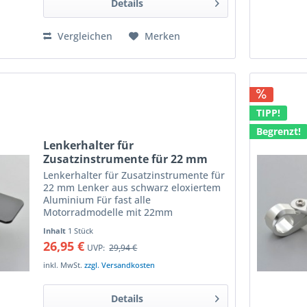
Details
Vergleichen
Merken
TIPP!
Begrenzt!
Lenkerhalter für
Zusatzinstrumente für 22 mm
Lenker schwarz Aluminium
Lenkerhalter für Zusatzinstrumente für
22 mm Lenker aus schwarz eloxiertem
Aluminium Für fast alle
Motorradmodelle mit 22mm
Lenkerdurchmesser (7/8") geeignet
Inhalt
1 Stück
leicht zu montieren. in verschiedenen
26,95 €
UVP:
29,94 €
Ebenen verstellbar Aufnahmefläche 40
x 40...
inkl. MwSt.
zzgl. Versandkosten
Details