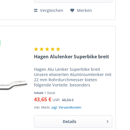
Vergleichen
Merken
Hagen Alulenker Superbike breit
Hagen Alu Lenker Superbike breit
Unsere eloxierten Aluminiumlenker mit
22 mm Rohrdurchmesser bieten
folgende Vorteile: besonders
dickwandiges, hochfestes Material gut
Inhalt
1 Stück
geeignet bei Superbikeumbauten
43,65 €
UVP:
48,50 €
entspannte Sitzposition in...
inkl. MwSt.
zzgl. Versandkosten
Details