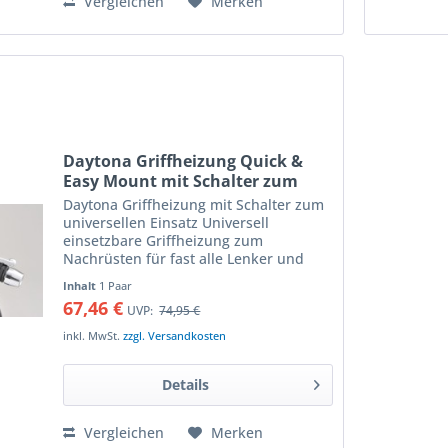
Vergleichen
Merken
Daytona Griffheizung Quick &
Easy Mount mit Schalter zum
universellen Einsatz
Daytona Griffheizung mit Schalter zum
universellen Einsatz Universell
einsetzbare Griffheizung zum
Nachrüsten für fast alle Lenker und
Griffdurchmesser Die Heizelemente
Inhalt
1 Paar
werden um die originalen Griffgummis
67,46 €
UVP:
74,95 €
gelegt und mit dem beiliegenden...
inkl. MwSt.
zzgl. Versandkosten
Details
Vergleichen
Merken