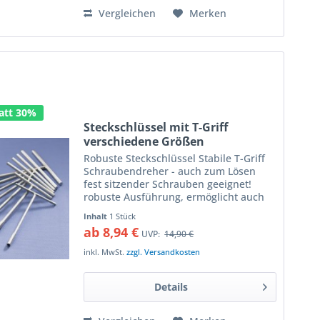
Vergleichen
Merken
att 30%
Steckschlüssel mit T-Griff
verschiedene Größen
Robuste Steckschlüssel Stabile T-Griff
Schraubendreher - auch zum Lösen
fest sitzender Schrauben geeignet!
robuste Ausführung, ermöglicht auch
den Einsatz bei schweren Fällen hohes
Inhalt
1 Stück
Drehmoment kann gefühlvoll an die
ab 8,94 €
UVP:
14,90 €
Schraube weitergegeben...
inkl. MwSt.
zzgl. Versandkosten
Details