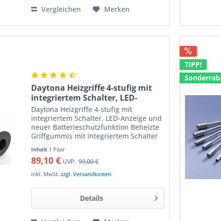
Vergleichen
Merken
TIPP!
Sonderrab
Daytona Heizgriffe 4-stufig mit
integriertem Schalter, LED-
Anzeige und
Daytona Heizgriffe 4-stufig mit
Batterieschutzfunktion
integriertem Schalter, LED-Anzeige und
neuer Batterieschutzfunktion Beheizte
Griffgummis mit integriertem Schalter
für 4-stufige Temperaturregelung und
Inhalt
1 Paar
Überlastungssschutz der Batterie
89,10 €
UVP:
99,00 €
Weiche Heizgriffe...
inkl. MwSt.
zzgl. Versandkosten
Details