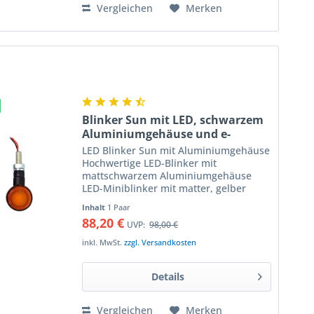
Vergleichen
Merken
Blinker Sun mit LED, schwarzem
Aluminiumgehäuse und e-
Prüfzeichen, Paar
LED Blinker Sun mit Aluminiumgehäuse
Hochwertige LED-Blinker mit
mattschwarzem Aluminiumgehäuse
LED-Miniblinker mit matter, gelber
Leuchtfläche die das helle LED-Licht
Inhalt
1 Paar
gleichmässig verteilt, kein heller Punkt
88,20 €
UVP:
98,00 €
durch die LED ist sichtbar....
inkl. MwSt.
zzgl. Versandkosten
Details
Vergleichen
Merken