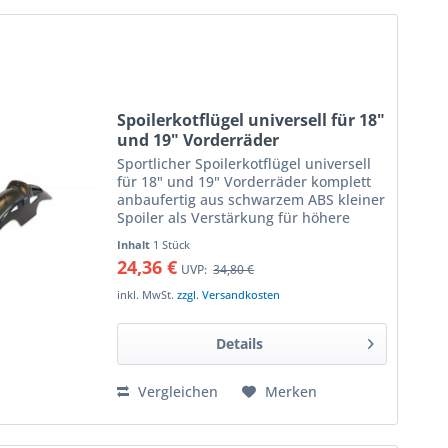
Spoilerkotflügel universell für 18"
und 19" Vorderräder
Sportlicher Spoilerkotflügel universell
für 18" und 19" Vorderräder komplett
anbaufertig aus schwarzem ABS kleiner
Spoiler als Verstärkung für höhere
Stabilität seitlich durchbrochen für
Inhalt
1 Stück
filigrane Optik leicht lackierbar dank
24,36 €
UVP:
34,80 €
glatter...
inkl. MwSt.
zzgl. Versandkosten
Details
Vergleichen
Merken