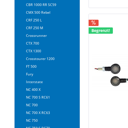
CBR 1000 RR SC59
CMX 500 Rebel
CRF 250 L
CRF 250 M
Begrenzt!
Crossrunner
CTX 700
CTX 1300
Crosstourer 1200
FT 500
Fury
Interstate
NC 400 X
NC 700 S RC61
NC 700
NC 700 X RC63
NC 750