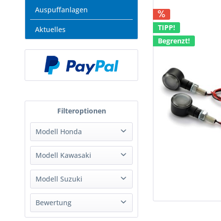
Auspuffanlagen
TIPP!
Aktuelles
Begrenzt!
Modell Honda
Modell Kawasaki
GPX 750
Modell Suzuki
CB250F
CB300F
GSX 600 F
Bewertung
CB400 SF/SB
GSX 750 F