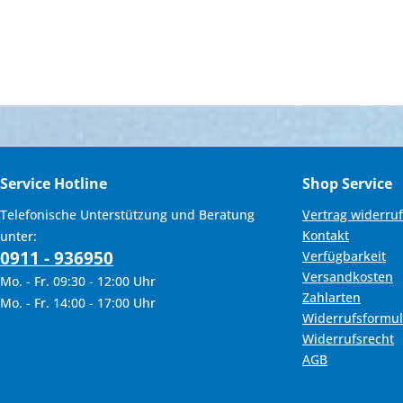
CB400X/F
& mehr
CB500X/F
& mehr
& mehr
CB 600 Hornet
& mehr
CB600F Hornet
CB650F
CB 900 Hornet
CB 1000 R
CB1000R
Service Hotline
Shop Service
CB1100
CB 1300
Telefonische Unterstützung und Beratung
Vertrag widerru
Kontakt
unter:
CB1300 S/F
0911 - 936950
Verfügbarkeit
CBF 500
Versandkosten
Mo. - Fr. 09:30 - 12:00 Uhr
CBF 600
Zahlarten
Mo. - Fr. 14:00 - 17:00 Uhr
CBF600
Widerrufsformul
CBF 1000
Widerrufsrecht
CBF1000 F/FA
AGB
CBR 125
CBR250R