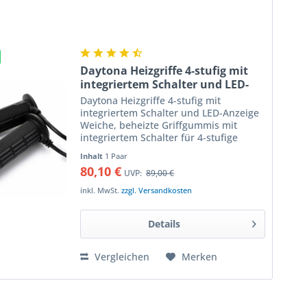
Daytona Heizgriffe 4-stufig mit
integriertem Schalter und LED-
Anzeige
Daytona Heizgriffe 4-stufig mit
integriertem Schalter und LED-Anzeige
Weiche, beheizte Griffgummis mit
integriertem Schalter für 4-stufige
Temperaturregelung Besonders griffige
Inhalt
1 Paar
Heizgriffe für Fahrzeuge mit 22 mm
80,10 €
UVP:
89,00 €
Lenkerdurchmesser mit in...
inkl. MwSt.
zzgl. Versandkosten
Details
Vergleichen
Merken