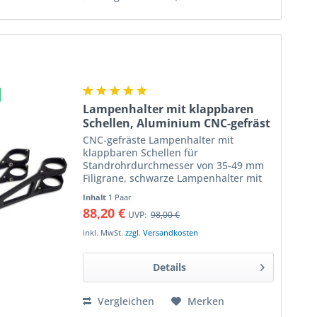
Lampenhalter mit klappbaren
Schellen, Aluminium CNC-gefräst
CNC-gefräste Lampenhalter mit
klappbaren Schellen für
Standrohrdurchmesser von 35-49 mm
Filigrane, schwarze Lampenhalter mit
aufklappbaren Schellen - die
Inhalt
1 Paar
Gabelbrücke muss nicht mehr
88,20 €
UVP:
98,00 €
demontiert werden! Lampenhalter aus
hochfestem...
inkl. MwSt.
zzgl. Versandkosten
Details
Vergleichen
Merken