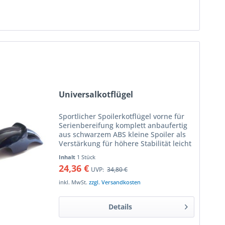
Universalkotflügel
Sportlicher Spoilerkotflügel vorne für
Serienbereifung komplett anbaufertig
aus schwarzem ABS kleine Spoiler als
Verstärkung für höhere Stabilität leicht
lackierbar dank glatter Oberfläche
Inhalt
1 Stück
durch Zuschneiden problemlos
24,36 €
UVP:
34,80 €
anpassbar für 18'"...
inkl. MwSt.
zzgl. Versandkosten
Details