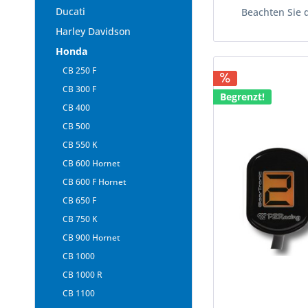
Ducati
Beachten Sie 
Harley Davidson
Honda
CB 250 F
CB 300 F
Begrenzt!
CB 400
CB 500
CB 550 K
CB 600 Hornet
CB 600 F Hornet
CB 650 F
CB 750 K
CB 900 Hornet
CB 1000
CB 1000 R
CB 1100