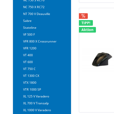
NC 750 S RC70
NC 750 X RC72
NT 700 V Deauville
Sabre
TIPP!
Stateline
Aktion
VF 500 F
VFR 800 X Crossrunner
VFR 1200
VT 400
VT 600
VT 750 C
VT 1300 CX
VTX 1800
VTR 1000 SP
XL 125 V Varadero
XL 700 V Transalp
XL 1000 V Varadero