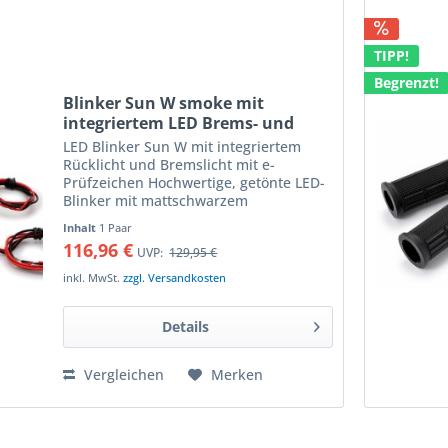
TIPP!
Begrenzt!
Blinker Sun W smoke mit
integriertem LED Brems- und
Rücklicht mit e-Prüfzeichen, Paar
LED Blinker Sun W mit integriertem
Rücklicht und Bremslicht mit e-
Prüfzeichen Hochwertige, getönte LED-
Blinker mit mattschwarzem
Aluminiumgehäuse die das Rücklicht
Inhalt
1 Paar
ersetzen LED-Miniblinker mit matter
116,96 €
UVP:
129,95 €
Leuchtfläche die das helle LED-Licht...
inkl. MwSt.
zzgl. Versandkosten
Details
Vergleichen
Merken