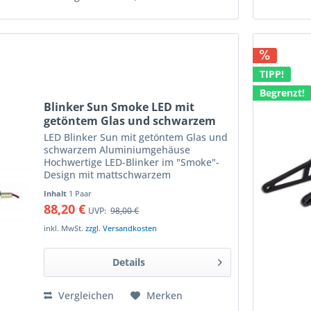
TIPP!
Begrenzt!
Blinker Sun Smoke LED mit
getöntem Glas und schwarzem
Aluminiumgehäuse mit e-
LED Blinker Sun mit getöntem Glas und
Prüfzeichen, Paar
schwarzem Aluminiumgehäuse
Hochwertige LED-Blinker im "Smoke"-
Design mit mattschwarzem
Aluminiumgehäuse LED-Miniblinker mit
Inhalt
1 Paar
matter, dunkel getönter Leuchtfläche
88,20 €
UVP:
98,00 €
die das helle LED-Licht gleichmässig...
inkl. MwSt.
zzgl. Versandkosten
Details
Vergleichen
Merken