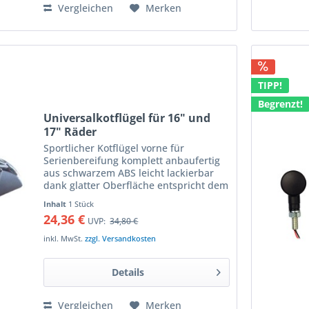
Vergleichen
Merken
TIPP!
Begrenzt!
Universalkotflügel für 16" und
17" Räder
Sportlicher Kotflügel vorne für
Serienbereifung komplett anbaufertig
aus schwarzem ABS leicht lackierbar
dank glatter Oberfläche entspricht dem
Serienkotflügel der GSX 1100 F durch
Inhalt
1 Stück
Zuschneiden problemlos anpassbar
24,36 €
UVP:
34,80 €
Höhe: 14cm Breite: 15cm...
inkl. MwSt.
zzgl. Versandkosten
Details
Vergleichen
Merken