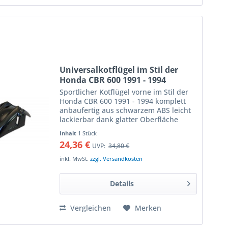
Universalkotflügel im Stil der
Honda CBR 600 1991 - 1994
Sportlicher Kotflügel vorne im Stil der
Honda CBR 600 1991 - 1994 komplett
anbaufertig aus schwarzem ABS leicht
lackierbar dank glatter Oberfläche
entspricht dem Serienkotflügel der CBR
Inhalt
1 Stück
600 PC 25 die Gabelverstrebung des...
24,36 €
UVP:
34,80 €
inkl. MwSt.
zzgl. Versandkosten
Details
Vergleichen
Merken