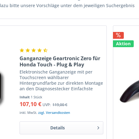
dazu bitte unsere Vorschläge unter dem jeweiligen Suchergebnis
Aktion
Ganganzeige Geartronic Zero für
Honda Touch - Plug & Play
Elektronische Ganganzeige mit per
Touchscreen wählbarer
Hintergrundfarbe zur direkten Montage
an den Diagnosestecker Einfachste
Installation wird durch das direkte
Inhalt
1 Stück
Anstecken an den Diagnosestecker des
107,10 €
UVP:
119,00 €
Motorrades gewährleistet. Im Nu ist...
inkl. MwSt.
zzgl. Versandkosten
Details