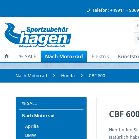
Telefon: +49911 - 936
% SALE
Nach Motorrad
Elektrik
Kunststof
Nach Motorrad
Honda
CBF 600
% SALE
CBF 60
Nach Motorrad
Aprilia
Hier finden Si
BMW
Natürlich habe