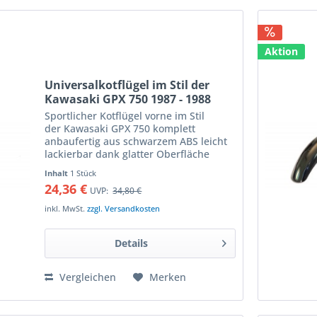
Aktion
Universalkotflügel im Stil der
Kawasaki GPX 750 1987 - 1988
Sportlicher Kotflügel vorne im Stil
der Kawasaki GPX 750 komplett
anbaufertig aus schwarzem ABS leicht
lackierbar dank glatter Oberfläche
entspricht dem Serienkotflügel
Inhalt
1 Stück
der Kawasaki GPX 750 die
24,36 €
UVP:
34,80 €
Gabelverstrebung des
Originalkotflügels...
inkl. MwSt.
zzgl. Versandkosten
Details
Vergleichen
Merken