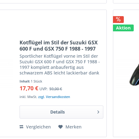
Aktion
Kotflügel im Stil der Suzuki GSX
600 F und GSX 750 F 1988 - 1997
Sportlicher Kotflügel vorne im Stil der
Suzuki GSX 600 F und GSX 750 F 1988 -
1997 komplett anbaufertig aus
schwarzem ABS leicht lackierbar dank
glatter Oberfläche entspricht dem
Inhalt
1 Stück
Serienkotflügel der GSX 600 F und GSX
17,70 €
UVP:
59,00 €
750 F die...
inkl. MwSt.
zzgl. Versandkosten
Details
Vergleichen
Merken