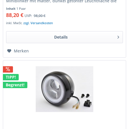
Miniblinker mit matter, dunkel getönter Leuchtfläche die
das helle LED-Licht gleichmässig...
Inhalt
1 Paar
88,20 €
UVP:
98,00 €
inkl. MwSt.
zzgl. Versandkosten
Details
Merken
TIPP!
Begrenzt!