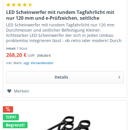
LED Scheinwerfer mit rundem Tagfahrlicht mit
nur 120 mm und e-Prüfzeichen, seitliche
Befestigung
LED Scheinwerfer mit rundem Tagfahrlicht nur 120 mm
Durchmesser und seitlicher Befestigung Kleiner,
lichtstarker LED-Scheinwerfer der sich in jeden Umbau
problemlos integrieren lässt - ob retro oder modern! Durch
den geringen Durchmesser...
Inhalt
1 Stück
268,20 €
UVP:
298,00 €
inkl. MwSt.
zzgl. Versandkosten
Details
Merken
TIPP!
Begrenzt!